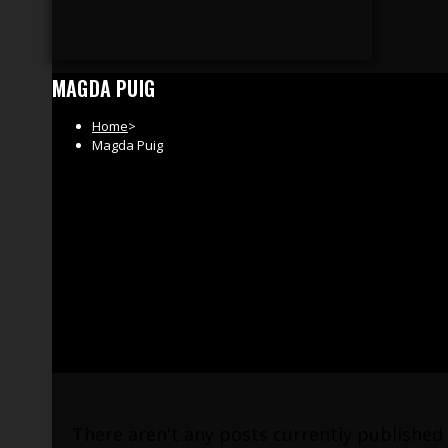
MAGDA PUIG
Home
>
Magda Puig
There aren't any posts currently published