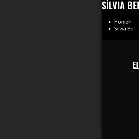
SÍLVIA BE
Home
>
Sílvia Bel
El
27