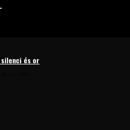
L
 silenci és or
 abril de 1998